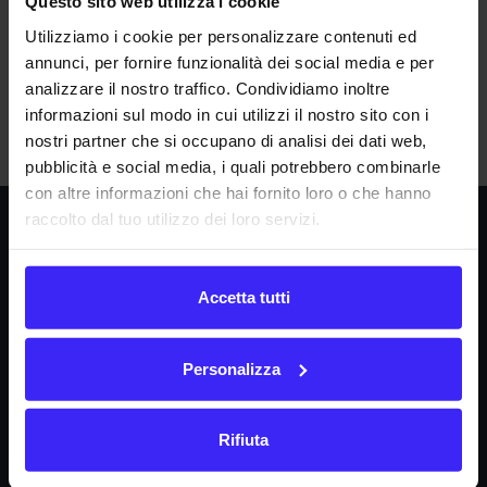
Questo sito web utilizza i cookie
Utilizziamo i cookie per personalizzare contenuti ed
annunci, per fornire funzionalità dei social media e per
analizzare il nostro traffico. Condividiamo inoltre
A
B
C
D
E
F
G
H
I
J
K
L
M
informazioni sul modo in cui utilizzi il nostro sito con i
N
O
P
Q
R
S
T
U
V
W
X
Y
Z
nostri partner che si occupano di analisi dei dati web,
pubblicità e social media, i quali potrebbero combinarle
con altre informazioni che hai fornito loro o che hanno
raccolto dal tuo utilizzo dei loro servizi.
Società
La nostra missione
Accetta tutti
Dicono di noi
FAQ
Personalizza
Fattura24 srl
Via B. Croce 19, Roma (Italia)
Rifiuta
P.IVA IT11359591002