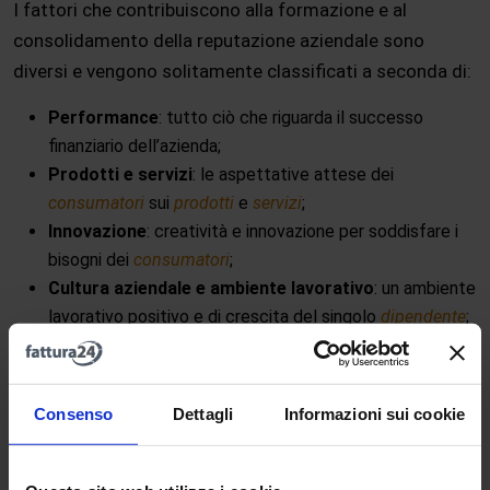
I fattori che contribuiscono alla formazione e al
consolidamento della reputazione aziendale sono
diversi e vengono solitamente classificati a seconda di:
Performance
: tutto ciò che riguarda il successo
finanziario dell’azienda;
Prodotti e servizi
: le aspettative attese dei
consumatori
sui
prodotti
e
servizi
;
Innovazione
: creatività e innovazione per soddisfare i
bisogni dei
consumatori
;
Cultura aziendale e ambiente lavorativo
: un ambiente
lavorativo positivo e di crescita del singolo
dipendente
;
Leadership
: reputazione dei
leader
e dei manager;
Governance
: politiche gestionali applicate (
insieme di
principi, direttive e linee guida che un’organizzazione
Consenso
Dettagli
Informazioni sui cookie
adotta per guidare le proprie attività e decisioni
);
Citizenship
: il
CSR
(
Corporate Social Responsibility
)
dell’azienda.