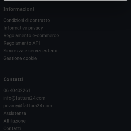
Informazioni
Condizioni di contratto
Informativa privacy
Regolamento e-commerce
Regolamento API
Sicurezza e servizi esterni
Gestione cookie
Contatti
06.40402261
info@fattura24.com
privacy@fattura24.com
Assistenza
Affiliazione
Contatti