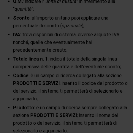
U.M.
: indicare l’“
unità di misura
” in riferimento alla
“
quantità
”;
Sconto
: all’importo unitario puoi applicare una
percentuale di sconto (
opzionale
);
IVA
: trovi disponibili di sistema, diverse aliquote IVA
nonché, quelle che eventualmente hai
precedentemente creato;
Totale linea n. 1
: indica il totale della singola linea
comprensiva delle quantità e dell’eventuale sconto;
Codice
: è un campo di ricerca collegato alla sezione
PRODOTTI E SERVIZI
; inserito il codice del prodotto o
del servizio, il sistema ti permetterà di selezionarlo e
agganciarlo;
Prodotto
: è un campo di ricerca sempre collegato alla
sezione
PRODOTTI E SERVIZI
; inserito il nome del
prodotto o del servizio, il sistema ti permetterà di
selezionarlo e agganciarlo;