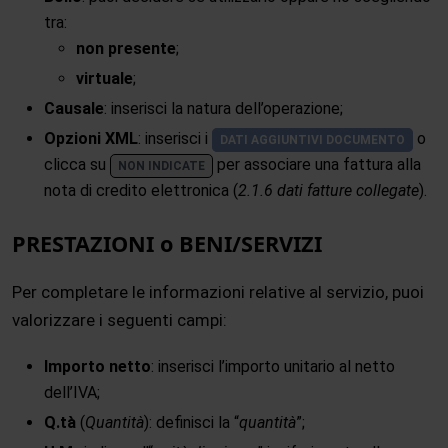
tra:
non presente
;
virtuale
;
Causale
: inserisci la natura dell’operazione;
Opzioni XML
: inserisci i
o
DATI AGGIUNTIVI DOCUMENTO
clicca su
per associare una fattura alla
NON INDICATE
nota di credito elettronica (
2.1.6 dati fatture collegate
).
PRESTAZIONI o BENI/SERVIZI
Per completare le informazioni relative al servizio, puoi
valorizzare i seguenti campi:
Importo netto
: inserisci l’importo unitario al netto
dell’IVA;
Q.tà
(
Quantità
): definisci la “
quantità
”;