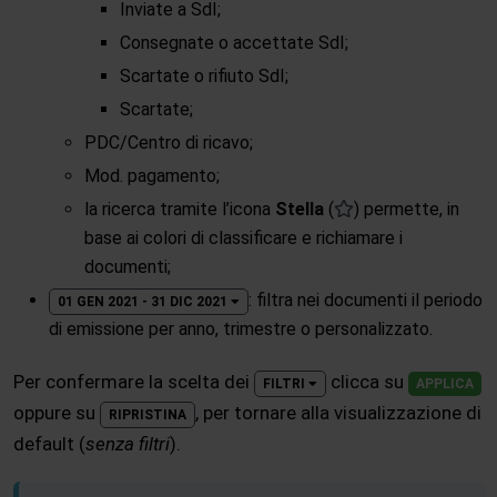
Inviate a SdI;
Consegnate o accettate SdI;
Scartate o rifiuto SdI;
Scartate;
PDC/Centro di ricavo;
Mod. pagamento;
la ricerca tramite l’icona
Stella
(
) permette, in
base ai colori di classificare e richiamare i
documenti;
: filtra nei documenti il periodo
01 GEN 2021 - 31 DIC 2021
di emissione per anno, trimestre o personalizzato.
Per confermare la scelta dei
clicca su
FILTRI
APPLICA
oppure su
, per tornare alla visualizzazione di
RIPRISTINA
default (
senza filtri
).