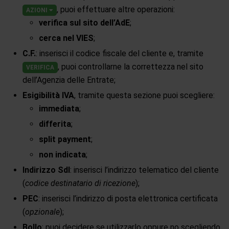
, puoi effettuare altre operazioni:
AZIONI
verifica sul sito dell’AdE
;
cerca nel VIES
;
C.F.
: inserisci il codice fiscale del cliente e, tramite
, puoi controllarne la correttezza nel sito
VERIFICA
dell’Agenzia delle Entrate;
Esigibilità IVA
, tramite questa sezione puoi scegliere:
immediata
;
differita
;
split payment
;
non indicata
;
Indirizzo SdI
: inserisci l’indirizzo telematico del cliente
(
codice destinatario di ricezione
);
PEC
: inserisci l’indirizzo di posta elettronica certificata
(
opzionale
);
Bollo
: puoi decidere se utilizzarlo oppure no scegliendo