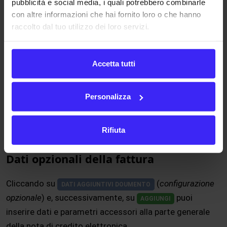
pubblicità e social media, i quali potrebbero combinarle
con altre informazioni che hai fornito loro o che hanno
Cliccando su
Aggiorna i conteggi
il sistema aggiorna i
raccolto dal tuo utilizzo dei loro servizi.
conteggi sulla base di eventuali modifiche fatte nella
sezione
Prestazioni o Beni/Servizi
o nella la sezione
Accetta tutti
di
Riepilogo conteggi
.
Se temporaneamente preferisci salvare solo i dati della
Personalizza
nota di credito elettronica, clicca su
; se invece
SALVA
vuoi generare anche il PDF, clicca su
e poi su
AZIONI
Rifiuta
Salva e genera pdf
.
Dati opzionali della fattura
Cliccando su
(
configurazione
DATI AGGIUNTIVI DOUMENTO
opzionale
) e, successivamente, su
puoi
AGGIUNGI
inserire dati e parametri accessori alla parte generale
della nota di credito elettronica.