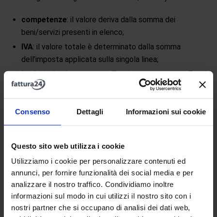
competenze
: il valore deriva dalla somma dei
beni/servizi presenti in elenco;
IVA
: il valore totale è determinato dalla somma
dell’imposta applicata sulla singola linea;
lordo
: indica la somma tra Totale competenze e Totale
IVA;
da pagare
: indica l’importo totale che il cliente deve
Consenso
Dettagli
Informazioni sui cookie
pagare.
Cliccando su
Mostra tutti i campi
vengono visualizzati i
Questo sito web utilizza i cookie
campi da personalizzare che possono influire sul
Totale
Utilizziamo i cookie per personalizzare contenuti ed
da pagare
:
annunci, per fornire funzionalità dei social media e per
analizzare il nostro traffico. Condividiamo inoltre
Ritenuta d’acconto
;
informazioni sul modo in cui utilizzi il nostro sito con i
Ritenuta previdenziale
;
nostri partner che si occupano di analisi dei dati web,
Arrotondamento
.