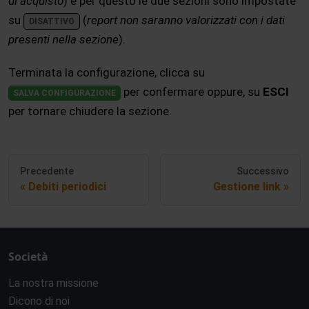
di acquisto
) e per questo le due sezioni sono impostate
su
(
report non saranno valorizzati con i dati
DISATTIVO
presenti nella sezione
).
Terminata la configurazione, clicca su
per confermare oppure, su
ESCI
SALVA CONFIGURAZIONE
per tornare chiudere la sezione.
Precedente
Successivo
Debiti periodici
Gestione link
Società
La nostra missione
Dicono di noi