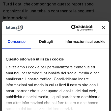
Tutti i dati che compongono questo report sono
organizzati in una tabella contenente le seguenti
informazioni:
Paese
;
Mese
o
Trimestre
in base a come impostiamo il report;
Consenso
Dettagli
Informazioni sui cookie
Aliquota IVA
;
Numero documento
;
Imponibile
;
Questo sito web utilizza i cookie
Importo IVA
;
Utilizziamo i cookie per personalizzare contenuti ed
annunci, per fornire funzionalità dei social media e per
% IVA
.
analizzare il nostro traffico. Condividiamo inoltre
informazioni sul modo in cui utilizzi il nostro sito con i
Altri avvisi e funzioni
nostri partner che si occupano di analisi dei dati web,
pubblicità e social media, i quali potrebbero combinarle
con altre informazioni che hai fornito loro o che hanno
In tutte le sezioni sono disponibili ulteriori funzioni
raccolto dal tuo utilizzo dei loro servizi.