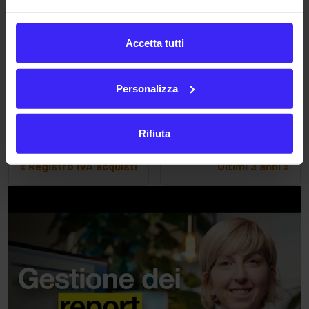
molto utili per gestire i vari documenti.
La tabella, come tutte quelle presenti in Fattura24, è
Accetta tutti
personalizzabile; tramite l’icona in basso a sinistra
, è
possibile decidere quali colonne nascondere e quali
Personalizza
mantenere visibili.
Rifiuta
Precedente
Successivo
Registro IVA acquisti
Ultimi 3 anni