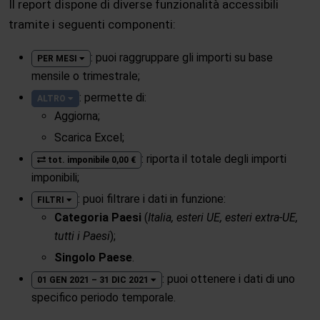
Il report dispone di diverse funzionalità accessibili
tramite i seguenti componenti:
: puoi raggruppare gli importi su base
PER MESI
mensile o trimestrale;
: permette di:
ALTRO
Aggiorna;
Scarica Excel;
: riporta il totale degli importi
tot. imponibile 0,00 €
imponibili;
: puoi filtrare i dati in funzione:
FILTRI
Categoria Paesi
(
Italia, esteri UE, esteri extra-UE,
tutti i Paesi
);
Singolo Paese
.
: puoi ottenere i dati di uno
01 GEN 2021 – 31 DIC 2021
specifico periodo temporale.