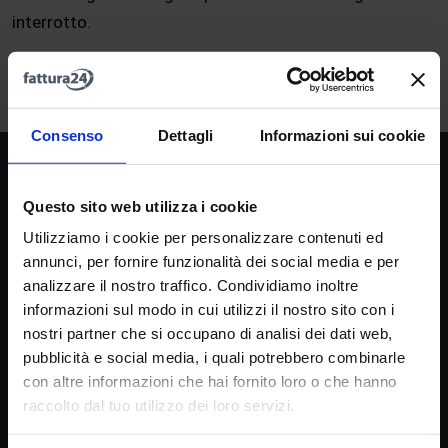
interrotto.
Consenso
Dettagli
Informazioni sui cookie
Società
Questo sito web utilizza i cookie
La nostra missione
Utilizziamo i cookie per personalizzare contenuti ed
Dicono di noi
annunci, per fornire funzionalità dei social media e per
FAQ
analizzare il nostro traffico. Condividiamo inoltre
informazioni sul modo in cui utilizzi il nostro sito con i
Fattura24 srl
nostri partner che si occupano di analisi dei dati web,
Via B. Croce 19, Roma (Italia)
pubblicità e social media, i quali potrebbero combinarle
P.IVA IT11359591002
con altre informazioni che hai fornito loro o che hanno
raccolto dal tuo utilizzo dei loro servizi.
Informazioni