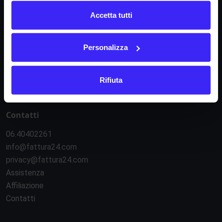
Condizioni di contratto
Accetta tutti
Informativa privacy
Regolamento e-commerce
Personalizza
Regolamento API
Sicurezza e servizi esterni
Gestione cookie
Rifiuta
Contatti
06.40402261
info@fattura24.com
privacy@fattura24.com
Assistenza
Affiliazione
Contatti