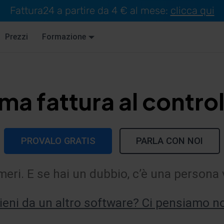
Fattura24 a partire da 4 € al mese:
clicca qui
Prezzi
Formazione
ima fattura al control
PROVALO GRATIS
PARLA CON NOI
numeri. E se hai un dubbio, c’è una persona 
ieni da un altro software? Ci pensiamo no