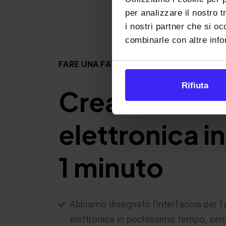
per analizzare il nostro t
i nostri partner che si oc
combinarle con altre infor
FARE UNA FATTURA ELETTRONICA NON È
Rifiuta
Crea la fattur
elettronica i
1 minuto
Abbiamo disegnato l’interfaccia per fa
elettronica in pochissimo tempo, sen