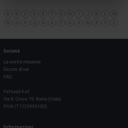
A
B
C
D
E
F
G
H
I
J
K
L
M
N
O
P
Q
R
S
T
U
V
W
X
Y
Z
Società
La nostra missione
Dicono di noi
FAQ
Fattura24 srl
Via B. Croce 19, Roma (Italia)
P.IVA IT11359591002
Informazioni