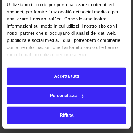
per l’esecuzione.
Utilizziamo i cookie per personalizzare contenuti ed
annunci, per fornire funzionalità dei social media e per
La Banca Tesoriera della PA riceve dai
PSP
(
Prestatore
analizzare il nostro traffico. Condividiamo inoltre
dei Servizi di Pagamento
) gli accrediti relativi agli incassi
informazioni sul modo in cui utilizzi il nostro sito con i
nostri partner che si occupano di analisi dei dati web,
da questi effettuati e, tramite la piattaforma
SIOPE+
,
pubblicità e social media, i quali potrebbero combinarle
riceve dalla PA gli ordinativi di incasso e pagamento. La
con altre informazioni che hai fornito loro o che hanno
Banca Tesoriera esegue gli ordinativi ed invia alla PA i
raccolto dal tuo utilizzo dei loro servizi.
relativi esiti applicativi e il Giornale di Cassa, sempre
tramite la piattaforma SIOPE+.
Accetta tutti
La piattaforma SIOPE+ aggiorna il
PPC
(
Piattaforma per
i Crediti Commerciali
) con le informazioni relative al
Personalizza
pagamento delle fatture ed alimenta la banca dati
SIOPE
che a sua volta alimenta il portale open data
soldipubblici.gov.it
(
portale di trasparenza della spesa
Rifiuta
pubblica accessibile da tutti i cittadini
).