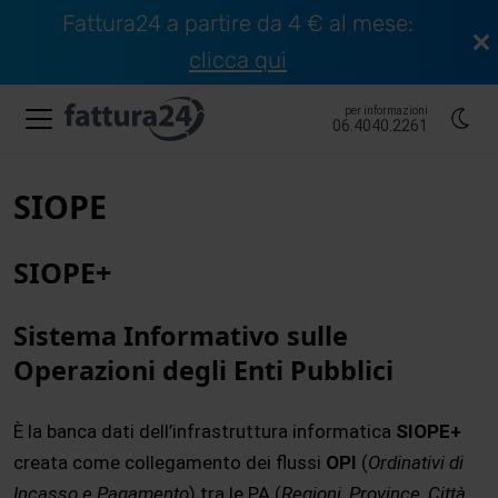
Fattura24 a partire da 4 € al mese:
clicca qui
per informazioni
06.4040.2261
SIOPE
SIOPE+
Sistema Informativo sulle
Operazioni degli Enti Pubblici
È la banca dati dell’infrastruttura informatica
SIOPE+
creata come collegamento dei flussi
OPI
(
Ordinativi di
Incasso e Pagamento
) tra le PA (
Regioni, Province, Città